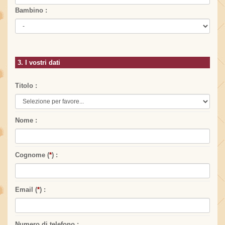
Bambino :
3. I vostri dati
Titolo :
Nome :
Cognome (
*
) :
Email (
*
) :
Numero di telefono :